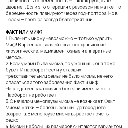
планировать беременность — так как рубцов нет,
швов нет. Если это операция с разрезом на матке, то
беременность планируют через год–полтора. Но в
целом — прогноз всегда благоприятный.
ФАКТ ИЛИ МИФ?
1. Вылечить миому невозможно — только удалить.
Миф! В арсенале врачей органосохраняющие
хирургические, медикаментозные и аппаратные
методы.
2. Если у мамы была миома, то у женщины она тоже
будет. И наоборот: если у старших
представительниц семьи не было миомы, нечего
опасаться этого заболевания. Факт и миф!
Наследственная причина болезни имеет место.
Наоборот не работает.
3. С началом менопаузы миома не возникает. Факт!
Миома матки — болезнь женщин детородного
возраста. В менопаузе миома вырастает очень
редко.
4. Миомы небольших размеров считаются вариантом