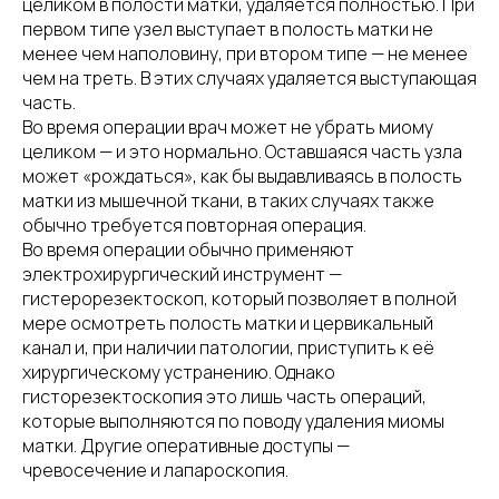
целиком в полости матки, удаляется полностью. При
первом типе узел выступает в полость матки не
менее чем наполовину, при втором типе — не менее
чем на треть. В этих случаях удаляется выступающая
часть.
Во время операции врач может не убрать миому
целиком — и это нормально. Оставшаяся часть узла
может «рождаться», как бы выдавливаясь в полость
матки из мышечной ткани, в таких случаях также
обычно требуется повторная операция.
Во время операции обычно применяют
электрохирургический инструмент —
гистерорезектоскоп, который позволяет в полной
мере осмотреть полость матки и цервикальный
канал и, при наличии патологии, приступить к её
хирургическому устранению. Однако
гисторезектоскопия это лишь часть операций,
которые выполняются по поводу удаления миомы
матки. Другие оперативные доступы —
чревосечение и лапароскопия.