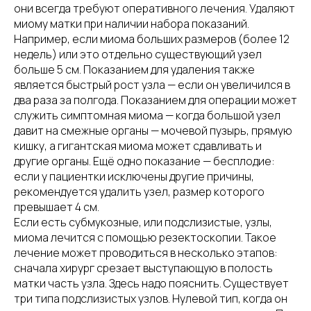
они всегда требуют оперативного лечения. Удаляют
миому матки при наличии набора показаний.
Например, если миома больших размеров (более 12
недель) или это отдельно существующий узел
больше 5 см. Показанием для удаления также
является быстрый рост узла — если он увеличился в
два раза за полгода. Показанием для операции может
служить симптомная миома — когда большой узел
давит на смежные органы — мочевой пузырь, прямую
кишку, а гигантская миома может сдавливать и
другие органы. Ещё одно показание — бесплодие:
если у пациентки исключены другие причины,
рекомендуется удалить узел, размер которого
превышает 4 см.
Если есть субмукозные, или подслизистые, узлы,
миома лечится с помощью резектоскопии. Такое
лечение может проводиться в несколько этапов:
сначала хирург срезает выступающую в полость
матки часть узла. Здесь надо пояснить. Существует
три типа подслизистых узлов. Нулевой тип, когда он