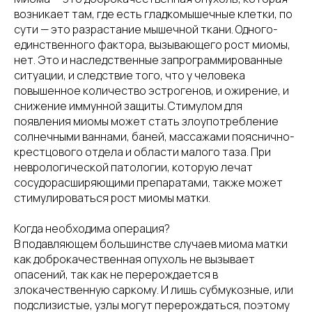
возникает там, где есть гладкомышечные клетки, по
сути — это разрастание мышечной ткани. Одного-
единственного фактора, вызывающего рост миомы,
нет. Это и наследственные запрограммированные
ситуации, и следствие того, что у человека
повышенное количество эстрогенов, и ожирение, и
снижение иммунной защиты. Стимулом для
появления миомы может стать злоупотребление
солнечными ваннами, баней, массажами пояснично-
крестцового отдела и области малого таза. При
неврологической патологии, которую лечат
сосудорасширяющими препаратами, также может
стимулироваться рост миомы матки.
Когда необходима операция?
В подавляющем большинстве случаев миома матки
как доброкачественная опухоль не вызывает
опасений, так как не перерождается в
злокачественную саркому. И лишь субмукозные, или
подслизистые, узлы могут перерождаться, поэтому