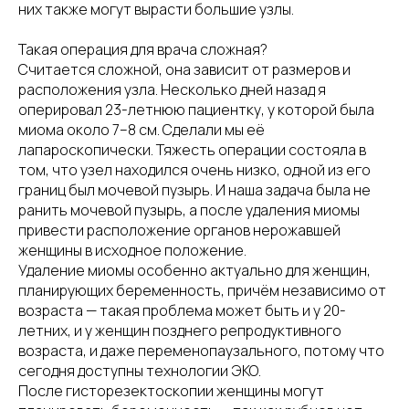
них также могут вырасти большие узлы.
Такая операция для врача сложная?
Считается сложной, она зависит от размеров и
расположения узла. Несколько дней назад я
оперировал 23-летнюю пациентку, у которой была
миома около 7–8 см. Сделали мы её
лапароскопически. Тяжесть операции состояла в
том, что узел находился очень низко, одной из его
границ был мочевой пузырь. И наша задача была не
ранить мочевой пузырь, а после удаления миомы
привести расположение органов нерожавшей
женщины в исходное положение.
Удаление миомы особенно актуально для женщин,
планирующих беременность, причём независимо от
возраста — такая проблема может быть и у 20-
летних, и у женщин позднего репродуктивного
возраста, и даже переменопаузального, потому что
сегодня доступны технологии ЭКО.
После гисторезектоскопии женщины могут