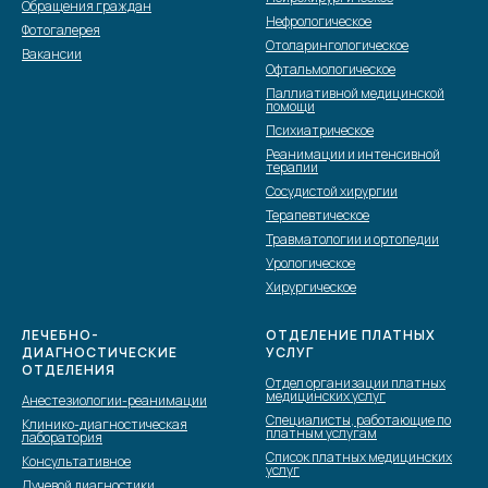
Обращения граждан
Нефрологическое
Фотогалерея
Отоларингологическое
Вакансии
Офтальмологическое
Паллиативной медицинской
помощи
Психиатрическое
Реанимации и интенсивной
терапии
Сосудистой хирургии
Терапевтическое
Травматологии и ортопедии
Урологическое
Хирургическое
ЛЕЧЕБНО-
ОТДЕЛЕНИЕ ПЛАТНЫХ
ДИАГНОСТИЧЕСКИЕ
УСЛУГ
ОТДЕЛЕНИЯ
Отдел организации платных
медицинских услуг
Анестезиологии-реанимации
Специалисты, работающие по
Клинико-диагностическая
платным услугам
лаборатория
Список платных медицинских
Консультативное
услуг
Лучевой диагностики