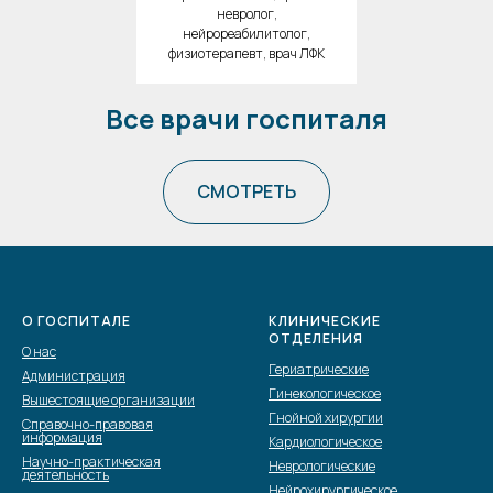
невролог,
нейрореабилитолог,
физиотерапевт, врач ЛФК
Все врачи госпиталя
СМОТРЕТЬ
О ГОСПИТАЛЕ
КЛИНИЧЕСКИЕ
ОТДЕЛЕНИЯ
О нас
Гериатрические
Администрация
Гинекологическое
Вышестоящие организации
Гнойной хирургии
Справочно-правовая
информация
Кардиологическое
Научно-практическая
Неврологические
деятельность
Нейрохирургическое