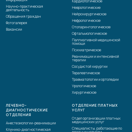
Кардиологическое
Научно-практическая
Неврологические
деятельность
Нейрохирургическое
Обращения граждан
Нефрологическое
Фотогалерея
Отоларингологическое
Вакансии
Офтальмологическое
Паллиативной медицинской
помощи
Психиатрическое
Реанимации и интенсивной
терапии
Сосудистой хирургии
Терапевтическое
Травматологии и ортопедии
Урологическое
Хирургическое
ЛЕЧЕБНО-
ОТДЕЛЕНИЕ ПЛАТНЫХ
ДИАГНОСТИЧЕСКИЕ
УСЛУГ
ОТДЕЛЕНИЯ
Отдел организации платных
медицинских услуг
Анестезиологии-реанимации
Специалисты, работающие по
Клинико-диагностическая
платным услугам