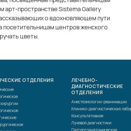
м арт-пространстве Sistema Gallery
рассказывающих о вдохновляющем пути
ка посетительницам центров женского
вручать цветы.
ИЧЕСКИЕ ОТДЕЛЕНИЯ
ЛЕЧЕБНО-
ДИАГНОСТИЧЕСКИЕ
ические
ОТДЕЛЕНИЯ
огическое
Анестезиологии-реанимации
 хирургии
Клинико-диагностическая лабо
огическое
Консультативное
гические
Лучевой диагностики
рургическое
Патологоанатомическое