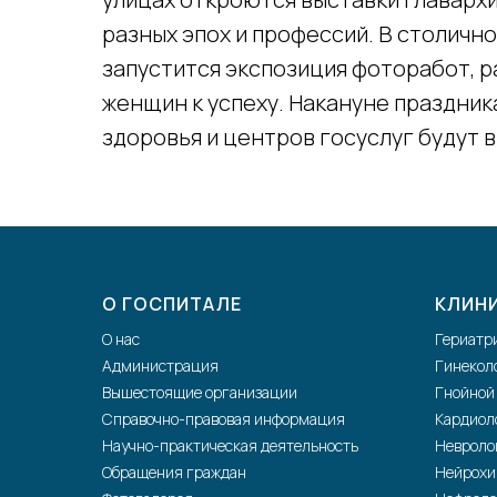
разных эпох и профессий. В столично
запустится экспозиция фоторабот, 
женщин к успеху. Накануне праздни
здоровья и центров госуслуг будут 
О ГОСПИТАЛЕ
КЛИН
О нас
Гериатр
Администрация
Гинекол
Вышестоящие организации
Гнойной
Справочно-правовая информация
Кардиол
Научно-практическая деятельность
Невроло
Обращения граждан
Нейрохи