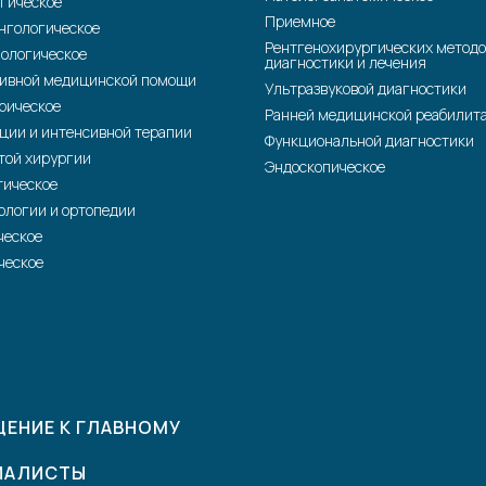
гическое
Приемное
нгологическое
Рентгенохирургических методо
ологическое
диагностики и лечения
ивной медицинской помощи
Ультразвуковой диагностики
рическое
Ранней медицинской реабилит
ции и интенсивной терапии
Функциональной диагностики
той хирургии
Эндоскопическое
тическое
ологии и ортопедии
ческое
ческое
ЕНИЕ К ГЛАВНОМУ
ИАЛИСТЫ