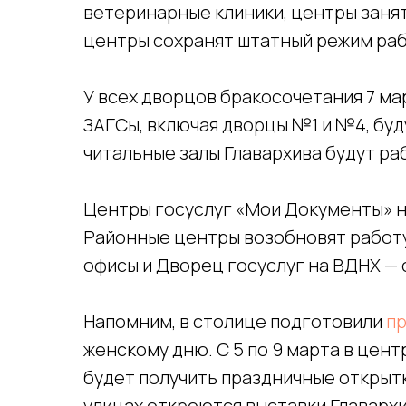
ветеринарные клиники, центры заня
центры сохранят штатный режим раб
У всех дворцов бракосочетания 7 ма
ЗАГСы, включая дворцы №1 и №4, буд
читальные залы Главархива будут ра
Центры госуслуг «Мои Документы» н
Районные центры возобновят работу 
офисы и Дворец госуслуг на ВДНХ — с 
Напомним, в столице подготовили
п
женскому дню. С 5 по 9 марта в цен
будет получить праздничные открыт
улицах откроются выставки Главарх