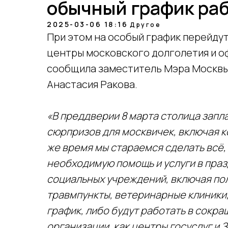
обычный график раб
2025-03-06 18:16
Другое
При этом на особый график перейдут
центры московского долголетия и о
сообщила заместитель Мэра Москвы
Анастасия Ракова.
«В преддверии 8 марта столица зап
сюрпризов для москвичек, включая ко
же время мы стараемся сделать всё,
необходимую помощь и услуги в пра
социальных учреждений, включая по
травмпункты, ветеринарные клиники
график, либо будут работать в сокр
организации, как центры госуслуг и З