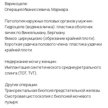
Варикоцеле:
Операция Иваниссевича, Мармара.
Патология наружных половых органов у мужчин:
Гидроцеле (водянка яичка): пластика оболочек
яичек по Винкельману, Бергману.
Фимоз: циркумцизио (обрезание крайней плоти).
Короткая уздечка полового члена: пластика уздечки
крайней плоти.
Недержание мочи у женщин:
Имплантация синтетического среднеуретрального
слинга (ТОТ, TVT).
Другие операции:
Трансректальная биопсия предстательной железы.
Смотровая цистоскопия с биопсией мочевого
пузыря.