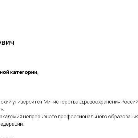
евич
ной категории,
инский университет Министерства здравоохранения Росси
».
ая академия непрерывного профессионального образовани
едерации.