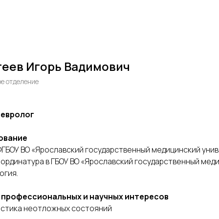
еев Игорь Вадимович
е отделение
невролог
ование
. ФГБОУ ВО «Ярославский государственный медицинский уни
.- ординатура в ГБОУ ВО «Ярославский государственный мед
огия.
 профессиональных и научных интересов
стика неотложных состояний