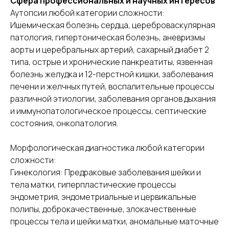
Сфера профессиональных и научных интересов
Аутопсии любой категории сложности:
Ишемическая болезнь сердца, цереброваскулярная
патология, гипертоническая болезнь, аневризмы
аорты и церебральных артерий, сахарный диабет 2
типа, острые и хронические панкреатиты, язвенная
болезнь желудка и 12-перстной кишки, заболевания
печени и желчных путей, воспалительные процессы
различной этиологии, заболевания органов дыхания
и иммунопатологическое процессы, септические
состояния, онкопатология.
Морфологическая диагностика любой категории
сложности:
Гинекология: Предраковые заболевания шейки и
тела матки, гиперпластические процессы
эндометрия, эндометриальные и цервикальные
полипы, доброкачественные, злокачественные
процессы тела и шейки матки, аномальные маточные